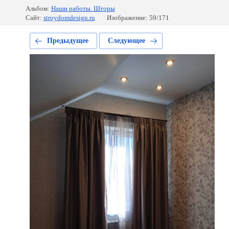
Альбом:
Наши работы. Шторы
Сайт:
stroydomdesign.ru
Изображение: 59/171
Предыдущее
Следующее